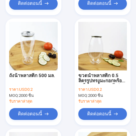
ติดต่อตอนนี้
ติดต่อตอนนี้
ถังน้ําพลาสติก 500 มล.
ขวดน้ำพลาสติก 0.5
ลิตรรูปทรงมะกอกพร้อม
เกลืออาบน้ำแบบดึงง่าย
ราคา:
USD0.2
ราคา:
USD0.2
MOQ:
2000 ชิ้น
MOQ:
2000 ชิ้น
รับราคาล่าสุด
รับราคาล่าสุด
ติดต่อตอนนี้
ติดต่อตอนนี้