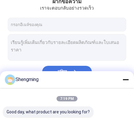
ฝากข้อความ
เราจะตอบกลับอย่างรวดเร็ว
চালিয়ে
Shengming
หมวดหมู่ของเรา
7:19 PM
Good day, what product are you looking for?