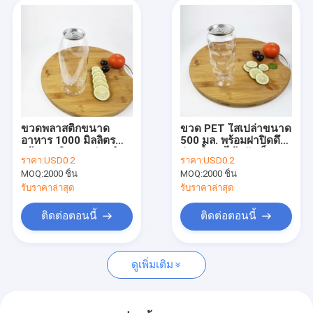
ขวดพลาสติกขนาด
ขวด PET ใสเปล่าขนาด
อาหาร 1000 มิลลิตร
500 มล. พร้อมฝาปิดดึง
พร้อมฝาปิดลากง่ายสําห
ง่ายน้ำผลไม้สกัดเย็น
ราคา:
USD0.2
ราคา:
USD0.2
รับชา นม น้ําผลไม้
MOQ:
2000 ชิ้น
MOQ:
2000 ชิ้น
เครื่องดื่ม
รับราคาล่าสุด
รับราคาล่าสุด
ติดต่อตอนนี้
ติดต่อตอนนี้
ดูเพิ่มเติม