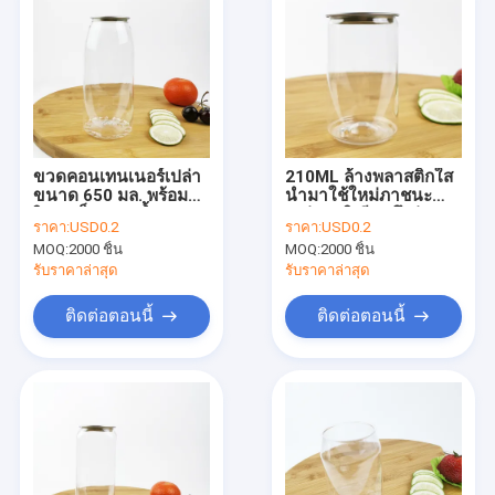
ขวดคอนเทนเนอร์เปล่า
210ML ล้างพลาสติกใส
ขนาด 650 มล. พร้อมฝา
นำมาใช้ใหม่ภาชนะ
ปิดสแน็ป ขวดน้ำ
เปล่าอลูมิเนียมดึงง่ายปก
ราคา:
USD0.2
ราคา:
USD0.2
พลาสติกที่ใช้ซ้ำได้
MOQ:
2000 ชิ้น
MOQ:
2000 ชิ้น
รับราคาล่าสุด
รับราคาล่าสุด
ติดต่อตอนนี้
ติดต่อตอนนี้
บ้าน
สินค้า
เกี่ยวกับเรา