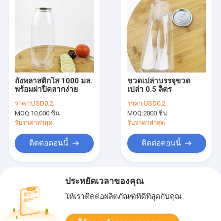
ถังพลาสติกใส 1000 มล.
ขวดเปล่าบรรจุขวด
พร้อมฝาปิดลากง่าย
เปล่า 0.5 ลิตร
ราคา:
USD0.2
ราคา:
USD0.2
MOQ:
10,000 ชิ้น
MOQ:
2000 ชิ้น
รับราคาล่าสุด
รับราคาล่าสุด
ติดต่อตอนนี้
ติดต่อตอนนี้
ประหยัดเวลาของคุณ
ให้เราติดต่อผลิตภัณฑ์ที่ดีที่สุดกับคุณ