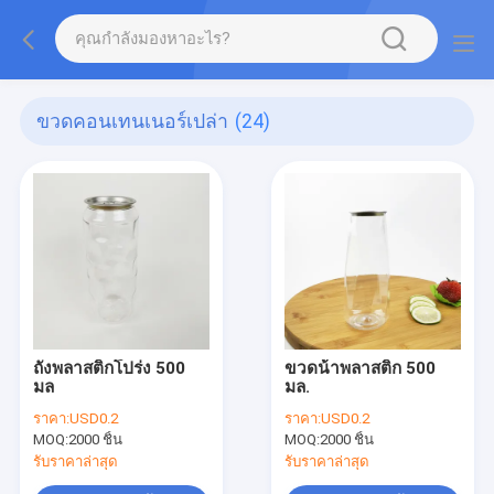
ขวดคอนเทนเนอร์เปล่า
(24)
ถังพลาสติกโปร่ง 500
ขวดน้ําพลาสติก 500
มล
มล.
ราคา:
USD0.2
ราคา:
USD0.2
MOQ:
2000 ชิ้น
MOQ:
2000 ชิ้น
รับราคาล่าสุด
รับราคาล่าสุด