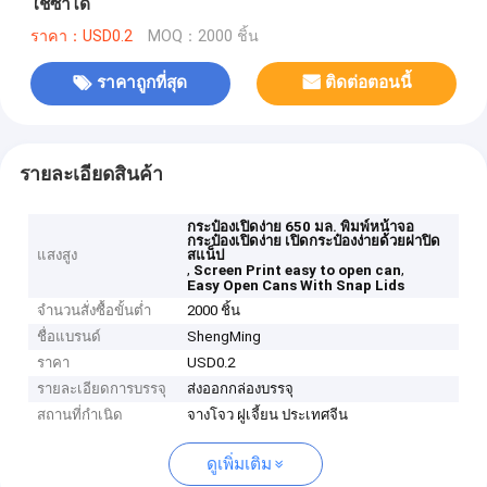
ใช้ซ้ำได้
ราคา：USD0.2
MOQ：2000 ชิ้น
ราคาถูกที่สุด
ติดต่อตอนนี้
รายละเอียดสินค้า
กระป๋องเปิดง่าย 650 มล. พิมพ์หน้าจอ
กระป๋องเปิดง่าย เปิดกระป๋องง่ายด้วยฝาปิด
แสงสูง
สแน็ป
,
,
Screen Print easy to open can
Easy Open Cans With Snap Lids
จำนวนสั่งซื้อขั้นต่ำ
2000 ชิ้น
ชื่อแบรนด์
ShengMing
ราคา
USD0.2
รายละเอียดการบรรจุ
ส่งออกกล่องบรรจุ
สถานที่กำเนิด
จางโจว ฝูเจี้ยน ประเทศจีน
ดูเพิ่มเติม