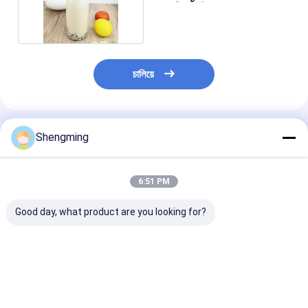
แบบใช้ซ้ำได้
চালিয়ে
แนะนำผลิตภัณฑ์
Shengming
6:51 PM
Good day, what product are you looking for?
ขวดสเปรย์พลาสติก
กระป๋องพลาสติกที่สามา
ปั๊มสเปรย์สําหรั
เปล่าพร้อมพิมพ์ลาย
รถนําไปใช้ได้อีกครั้ง ที่
ปลาสติกขวด ปล
สกรีน พร้อมฝาครอบ
ง่ายและเป็นมิตรต่อสิ่ง
ถัง ขวดและคําอ
แบบดึง
แวดล้อมสําหรับการเก็บ