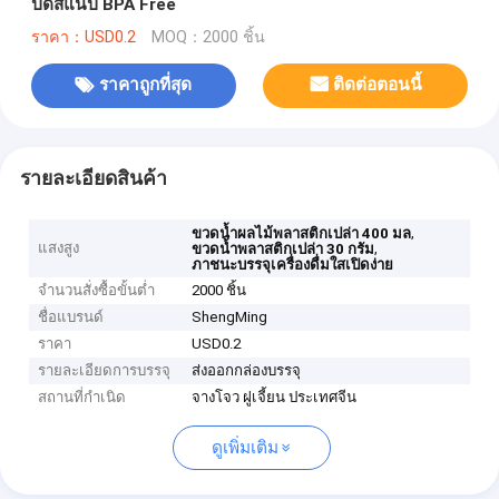
ปิดสแน็ป BPA Free
ราคา：USD0.2
MOQ：2000 ชิ้น
ราคาถูกที่สุด
ติดต่อตอนนี้
รายละเอียดสินค้า
,
ขวดน้ำผลไม้พลาสติกเปล่า 400 มล
แสงสูง
,
ขวดน้ำพลาสติกเปล่า 30 กรัม
ภาชนะบรรจุเครื่องดื่มใสเปิดง่าย
จำนวนสั่งซื้อขั้นต่ำ
2000 ชิ้น
ชื่อแบรนด์
ShengMing
ราคา
USD0.2
รายละเอียดการบรรจุ
ส่งออกกล่องบรรจุ
สถานที่กำเนิด
จางโจว ฝูเจี้ยน ประเทศจีน
ดูเพิ่มเติม