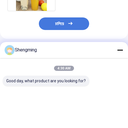
চালিয়ে
แนะนำผลิตภัณฑ์
Shengming
4:30 AM
Good day, what product are you looking for?
ขวดสเปรย์พลาสติก
กระป๋องพลาสติกที่สามา
ปั๊มสเปรย์สําหรั
เปล่าพร้อมพิมพ์ลาย
รถนําไปใช้ได้อีกครั้ง ที่
ปลาสติกขวด ปล
สกรีน พร้อมฝาครอบ
ง่ายและเป็นมิตรต่อสิ่ง
ถัง ขวดและคําอ
แบบดึง
แวดล้อมสําหรับการเก็บ
ราคาดีที่สุด
ราคาดีที่สุด
ราคาดีที่ส